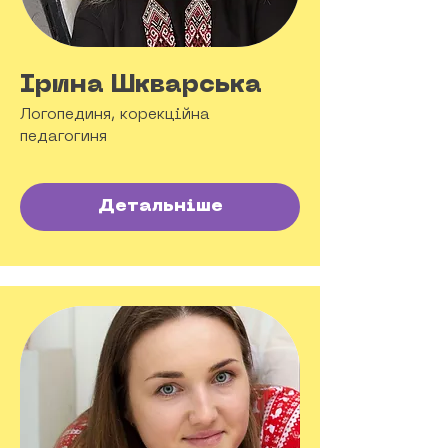
Ірина Шкварська
Логопединя, корекційна
педагогиня
Детальніше