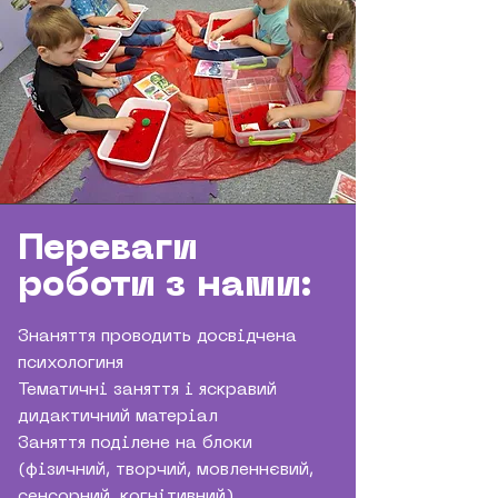
Переваги
роботи з нами:
Знаняття проводить досвідчена
психологиня
Тематичні заняття і яскравий
дидактичний матеріал
Заняття поділене на блоки
(фізичний, творчий, мовленнєвий,
сенсорний, когнітивний)