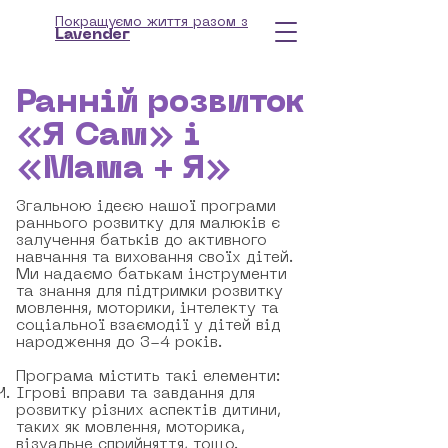
Покращуємо життя разом з
Lavender
Ранній розвиток
«Я Сам» і
«Мама + Я»
Згальною ідеєю нашої програми
раннього розвитку для малюків є
залучення батьків до активного
навчання та виховання своїх дітей.
Ми надаємо батькам інструменти
та знання для підтримки розвитку
мовлення, моторики, інтелекту та
соціальної взаємодії у дітей від
народження до 3-4 років.
Програма містить такі елементи:
Ігрові вправи та завдання для
розвитку різних аспектів дитини,
таких як мовлення, моторика,
візуальне сприйняття, тощо.