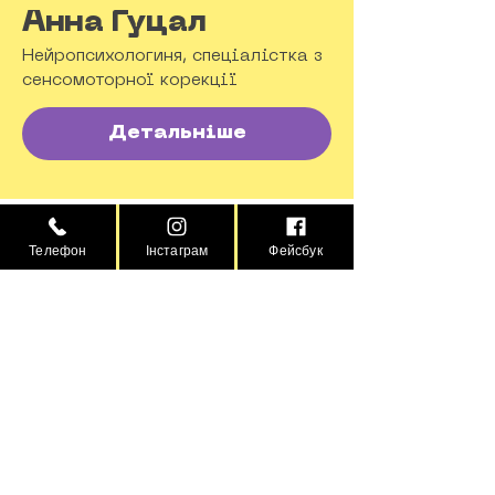
Анна Гуцал
Нейропсихологиня, спеціалістка з
сенсомоторної корекції
Детальніше
Телефон
Інстаграм
Фейсбук
Вартість
Перша зустріч
(діагностика+консультація)
1200
грн