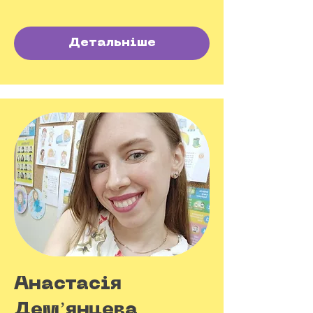
Детальніше
Анастасія
Демʼянцева