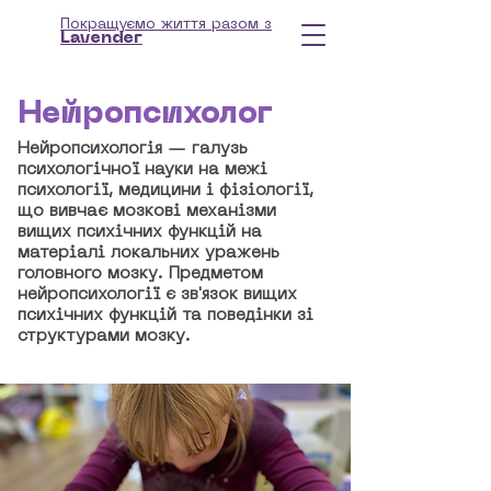
Покращуємо життя разом з
Lavender
Нейропсихолог
Нейропсихологія — галузь
психологічної науки на межі
психології, медицини і фізіології,
що вивчає мозкові механізми
вищих психічних функцій на
матеріалі локальних уражень
головного мозку. Предметом
нейропсихології є зв'язок вищих
психічних функцій та поведінки зі
структурами мозку.