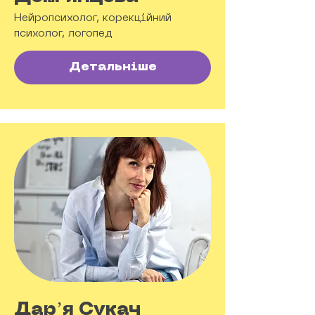
Нейропсихолог, корекційний
психолог, логопед
Детальніше
Дарʼя Сукач